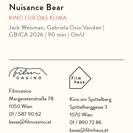
Nuisance Bear
KINO FÜR DAS KLIMA
Jack Weisman, Gabriela Osio Vanden |
J
GB/CA 2026 | 90 min | OmU
Filmcasino
Margaretenstraße 78
Kino am Spittelberg
1050 Wien
Spittelberggasse 3
01 / 587 90 62
1070 Wien
kassa@filmcasino.at
01 / 890 72 86
kassa@filmhaus.at