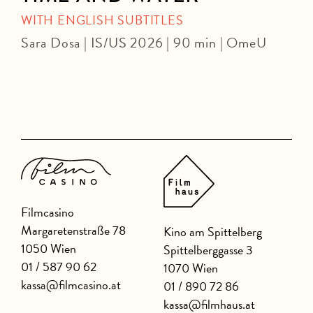
WITH ENGLISH SUBTITLES
Sara Dosa | IS/US 2026 | 90 min | OmeU
P
Filmcasino
Margaretenstraße 78
Kino am Spittelberg
1050 Wien
Spittelberggasse 3
01 / 587 90 62
1070 Wien
kassa@filmcasino.at
01 / 890 72 86
kassa@filmhaus.at