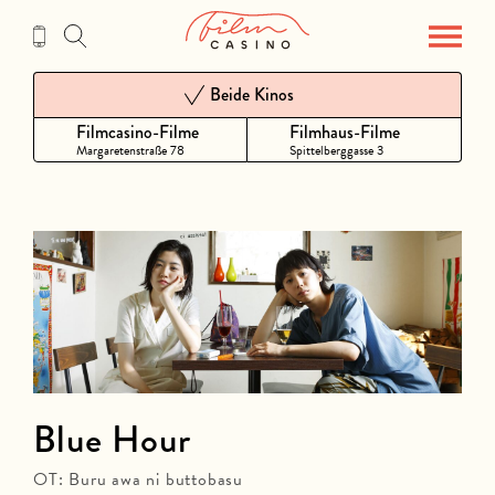
Zum
Inhalt
Beide Kinos
Filmcasino-Filme
Filmhaus-Filme
Margaretenstraße 78
Spittelberggasse 3
Blue Hour
OT: Buru awa ni buttobasu