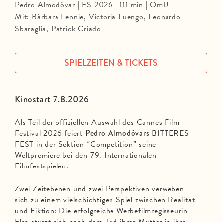
Pedro Almodóvar | ES 2026 | 111 min | OmU
Mit: Bárbara Lennie, Victoria Luengo, Leonardo
Sbaraglia, Patrick Criado
SPIELZEITEN & TICKETS
Kinostart 7.8.2026
Als Teil der offiziellen Auswahl des Cannes Film
Festival 2026 feiert
Pedro Almodóvars
BITTERES
FEST in der Sektion “Competition” seine
Weltpremiere bei den 79. Internationalen
Filmfestspielen.
Zwei Zeitebenen und zwei Perspektiven verweben
sich zu einem vielschichtigen Spiel zwischen Realität
und Fiktion: Die erfolgreiche Werbefilmregisseurin
Elsa stürzt sich nach dem Tod ihrer Mutter in ihre