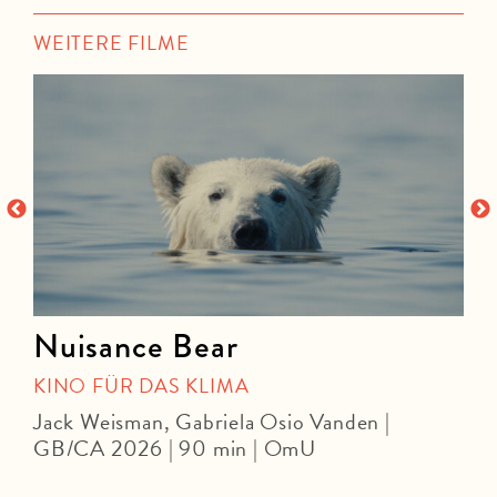
WEITERE FILME
Nuisance Bear
KINO FÜR DAS KLIMA
Jack Weisman, Gabriela Osio Vanden |
J
GB/CA 2026 | 90 min | OmU