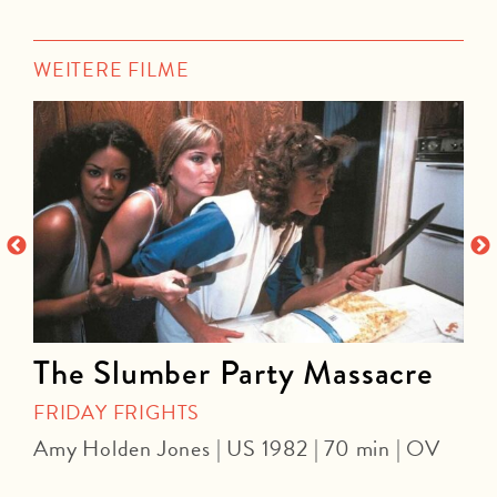
WEITERE FILME
The Slumber Party Massacre
FRIDAY FRIGHTS
Amy Holden Jones | US 1982 | 70 min | OV
Z