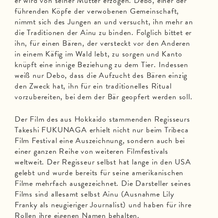
er wird von seiner Mutter erzogen. Debo, einer der
führenden Köpfe der verwobenen Gemeinschaft,
nimmt sich des Jungen an und versucht, ihn mehr an
die Traditionen der Ainu zu binden. Folglich bittet er
ihn, für einen Bären, der versteckt vor den Anderen
in einem Käfig im Wald lebt, zu sorgen und Kanto
knüpft eine innige Beziehung zu dem Tier. Indessen
weiß nur Debo, dass die Aufzucht des Bären einzig
den Zweck hat, ihn für ein traditionelles Ritual
vorzubereiten, bei dem der Bär geopfert werden soll.
Der Film des aus Hokkaido stammenden Regisseurs
Takeshi FUKUNAGA erhielt nicht nur beim Tribeca
Film Festival eine Auszeichnung, sondern auch bei
einer ganzen Reihe von weiteren Filmfestivals
weltweit. Der Regisseur selbst hat lange in den USA
gelebt und wurde bereits für seine amerikanischen
Filme mehrfach ausgezeichnet. Die Darsteller seines
Films sind allesamt selbst Ainu (Ausnahme Lily
Franky als neugieriger Journalist) und haben für ihre
Rollen ihre eigenen Namen behalten.