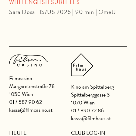
WITH ENGLISH SUBTITLES
Sara Dosa | IS/US 2026 | 90 min | OmeU
P
Filmcasino
Margaretenstraße 78
Kino am Spittelberg
1050 Wien
Spittelberggasse 3
01 / 587 90 62
1070 Wien
kassa@filmcasino.at
01 / 890 72 86
kassa@filmhaus.at
HEUTE
CLUB LOG-IN