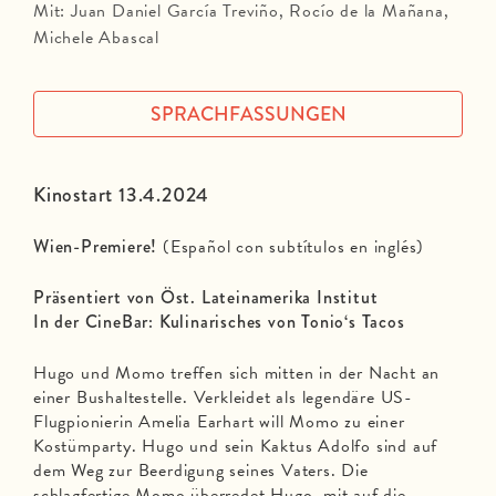
Mit: Juan Daniel García Treviño, Rocío de la Mañana,
Michele Abascal
SPRACHFASSUNGEN
Kinostart 13.4.2024
Wien-Premiere!
(Español con subtítulos en inglés)
Präsentiert von Öst. Lateinamerika Institut
In der CineBar: Kulinarisches von Tonio‘s Tacos
Hugo und Momo treffen sich mitten in der Nacht an
einer Bushaltestelle. Verkleidet als legendäre US-
Flugpionierin Amelia Earhart will Momo zu einer
Kostümparty. Hugo und sein Kaktus Adolfo sind auf
dem Weg zur Beerdigung seines Vaters. Die
schlagfertige Momo überredet Hugo, mit auf die