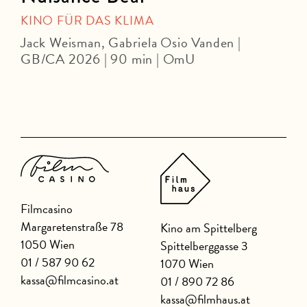
KINO FÜR DAS KLIMA
Jack Weisman, Gabriela Osio Vanden |
J
GB/CA 2026 | 90 min | OmU
Filmcasino
Margaretenstraße 78
Kino am Spittelberg
1050 Wien
Spittelberggasse 3
01 / 587 90 62
1070 Wien
kassa@filmcasino.at
01 / 890 72 86
kassa@filmhaus.at