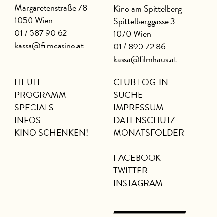
Margaretenstraße 78
Kino am Spittelberg
1050 Wien
Spittelberggasse 3
01 / 587 90 62
1070 Wien
kassa@filmcasino.at
01 / 890 72 86
kassa@filmhaus.at
HEUTE
CLUB LOG-IN
PROGRAMM
SUCHE
SPECIALS
IMPRESSUM
INFOS
DATENSCHUTZ
KINO SCHENKEN!
MONATSFOLDER
FACEBOOK
TWITTER
INSTAGRAM