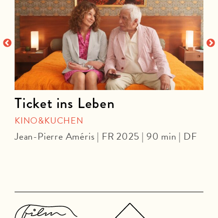
Ticket ins Leben
KINO&KUCHEN
Jean-Pierre Améris | FR 2025 | 90 min | DF
S