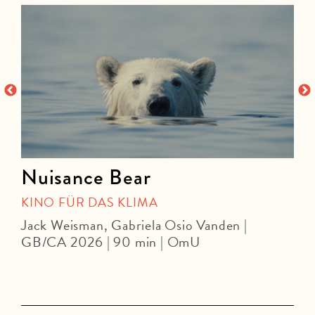
Nuisance Bear
KINO FÜR DAS KLIMA
Jack Weisman, Gabriela Osio Vanden |
J
GB/CA 2026 | 90 min | OmU
U