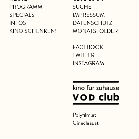
PROGRAMM
SUCHE
SPECIALS
IMPRESSUM
INFOS
DATENSCHUTZ
KINO SCHENKEN!
MONATSFOLDER
FACEBOOK
TWITTER
INSTAGRAM
Polyfilm.at
Cineclass.at