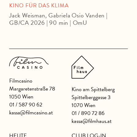
KINO FÜR DAS KLIMA
Jack Weisman, Gabriela Osio Vanden |
J
GB/CA 2026 | 90 min | OmU
Filmcasino
Margaretenstraße 78
Kino am Spittelberg
1050 Wien
Spittelberggasse 3
01 / 587 90 62
1070 Wien
kassa@filmcasino.at
01 / 890 72 86
kassa@filmhaus.at
HEUTE
CLUB LOG-IN