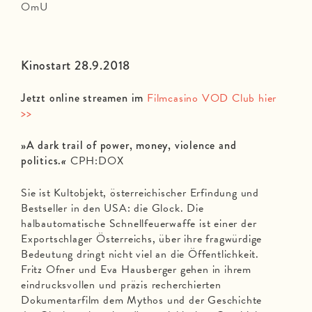
OmU
Kinostart 28.9.2018
Jetzt online streamen im
Filmcasino VOD Club hier
>>
»A dark trail of power, money, violence and
politics.
«
CPH:DOX
Sie ist Kultobjekt, österreichischer Erfindung und
Bestseller in den USA: die Glock. Die
halbautomatische Schnellfeuerwaffe ist einer der
Exportschlager Österreichs, über ihre fragwürdige
Bedeutung dringt nicht viel an die Öffentlichkeit.
Fritz Ofner und Eva Hausberger gehen in ihrem
eindrucksvollen und präzis recherchierten
Dokumentarfilm dem Mythos und der Geschichte