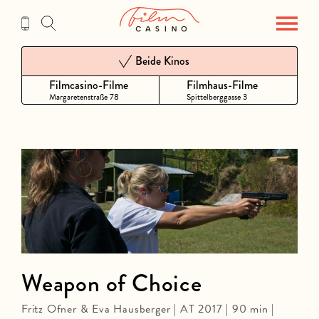
Zum
Inhalt
Beide Kinos
Filmcasino-Filme
Filmhaus-Filme
Margaretenstraße 78
Spittelberggasse 3
Weapon of Choice
Fritz Ofner & Eva Hausberger | AT 2017 | 90 min |