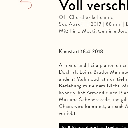
Voll versch
OT: Cherchez la Femme
Sou Abadi | F 2017 | 88 min |
Mit: Félix Moati, Camélia Jord
Kinostart 18.4.2018
Armand und Leila planen eine
Doch als Leilas Bruder Mahmou
anders: Mahmoud ist nun tief rel
Beziehung mit einem Nicht-Mus
können, hat Armand einen Plan: 
Muslima Scheherazade und gibt 
Chaos wird komplett, als sich
verliebt.
Voll Verschleiert – Trailer D