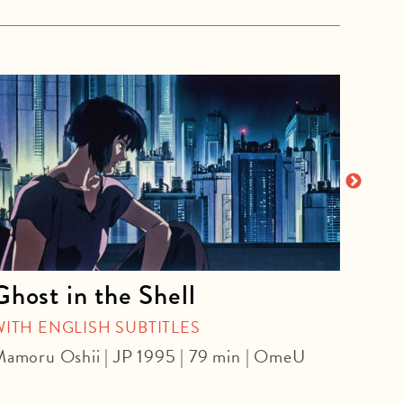
Ghost in the Shell
The
WITH ENGLISH SUBTITLES
Olivi
amoru Oshii | JP 1995 | 79 min | OmeU