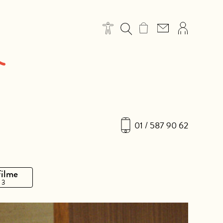
01 / 587 90 62
Filme
 3