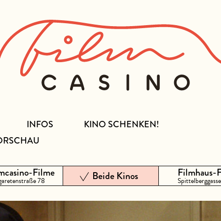
INFOS
KINO SCHENKEN!
ORSCHAU
mcasino-Filme
Filmhaus-
Beide Kinos
aretenstraße 78
Spittelberggasse