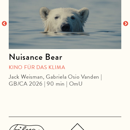
Nuisance Bear
KINO FÜR DAS KLIMA
Jack Weisman, Gabriela Osio Vanden |
J
GB/CA 2026 | 90 min | OmU