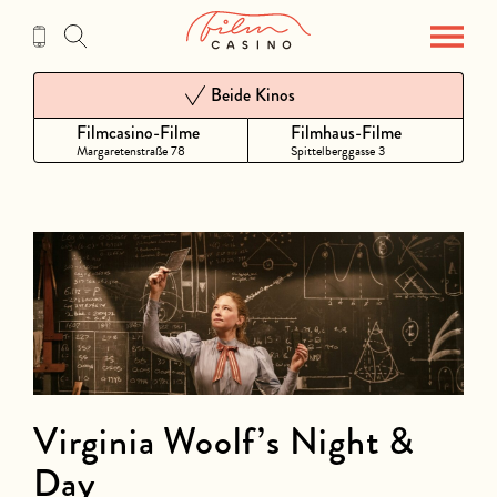
Zum
Inhalt
Beide Kinos
Filmcasino-Filme
Filmhaus-Filme
Margaretenstraße 78
Spittelberggasse 3
Virginia Woolf’s Night &
Day