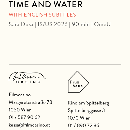
TIME AND WATER
WITH ENGLISH SUBTITLES
Sara Dosa | IS/US 2026 | 90 min | OmeU
P
Filmcasino
Margaretenstraße 78
Kino am Spittelberg
1050 Wien
Spittelberggasse 3
01 / 587 90 62
1070 Wien
kassa@filmcasino.at
01 / 890 72 86