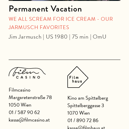
Permanent Vacation
WE ALL SCREAM FOR ICE CREAM - OUR
JARMUSCH FAVORITES
J
Jim Jarmusch | US 1980 | 75 min | OmU
Filmcasino
Margaretenstraße 78
Kino am Spittelberg
1050 Wien
Spittelberggasse 3
01 / 587 90 62
1070 Wien
kassa@filmcasino.at
01 / 890 72 86
kassa@filmhaus.at