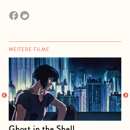
WEITERE FILME
Ghost in the Shell