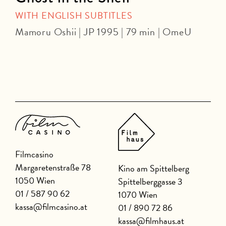
WITH ENGLISH SUBTITLES
Mamoru Oshii | JP 1995 | 79 min | OmeU
P
Filmcasino
Margaretenstraße 78
Kino am Spittelberg
1050 Wien
Spittelberggasse 3
01 / 587 90 62
1070 Wien
kassa@filmcasino.at
01 / 890 72 86
kassa@filmhaus.at