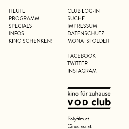
HEUTE
CLUB LOG-IN
PROGRAMM
SUCHE
SPECIALS
IMPRESSUM
INFOS
DATENSCHUTZ
KINO SCHENKEN!
MONATSFOLDER
FACEBOOK
TWITTER
INSTAGRAM
Polyfilm.at
Cineclass.at