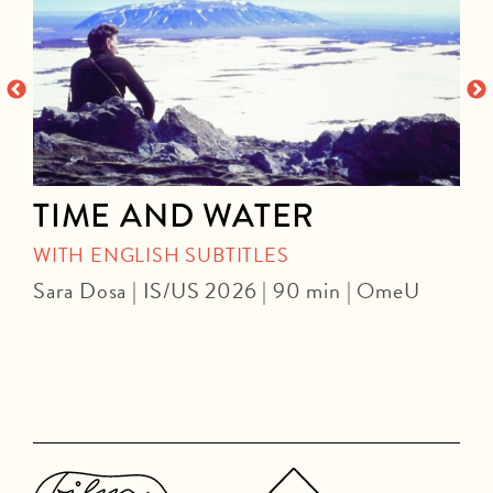
TIME AND WATER
WITH ENGLISH SUBTITLES
Sara Dosa | IS/US 2026 | 90 min | OmeU
P