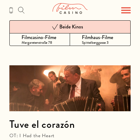
Zum
Inhalt
Beide Kinos
Filmcasino-Filme
Filmhaus-Filme
Margaretenstraße 78
Spittelberggasse 3
Tuve el corazón
OT: I Had the Heart