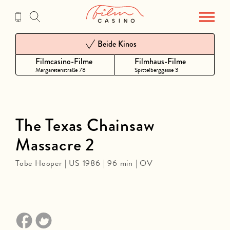
Zum
Inhalt
Beide Kinos
Filmcasino-Filme
Filmhaus-Filme
Margaretenstraße 78
Spittelberggasse 3
The Texas Chainsaw
Massacre 2
Tobe Hooper | US 1986 | 96 min | OV