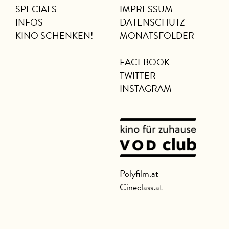
SPECIALS
IMPRESSUM
INFOS
DATENSCHUTZ
KINO SCHENKEN!
MONATSFOLDER
FACEBOOK
TWITTER
INSTAGRAM
Polyfilm.at
Cineclass.at