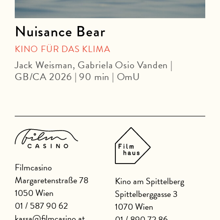
Nuisance Bear
KINO FÜR DAS KLIMA
Jack Weisman, Gabriela Osio Vanden |
J
GB/CA 2026 | 90 min | OmU
Filmcasino
Margaretenstraße 78
Kino am Spittelberg
1050 Wien
Spittelberggasse 3
01 / 587 90 62
1070 Wien
kassa@filmcasino.at
01 / 890 72 86