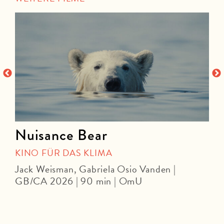
Nuisance Bear
KINO FÜR DAS KLIMA
Jack Weisman, Gabriela Osio Vanden |
J
GB/CA 2026 | 90 min | OmU