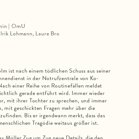
 min | OmU
lrik Lohmann, Laura Bro
olm ist nach einem tödlichen Schuss aus seiner
nnendienst in der Notrufzentrale von Ko­
ch einer Reihe von Rou­tine­fällen meldet
sichtlich gerade entführt wird. Immer wieder
vor, mit ihrer Tochter zu sprechen, und immer
en, mit geschickten Fragen mehr über die
zufinden. Bis er irgendwann merkt, dass das
nschlichen Tragödie weitaus größer ist.
av Möller Zug um Zug neue Details, die den