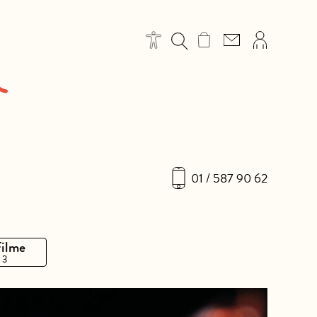
01 / 587 90 62
Filme
 3