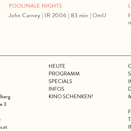
POOLINALE NIGHTS
John Carney | IR 2006 | 83 min | OmU
H
HEUTE
PROGRAMM
SPECIALS
INFOS
lberg
KINO SCHENKEN!
se 3
6
s.at