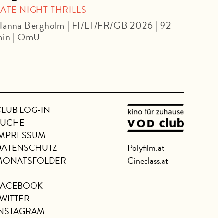
Wal
LATE NIGHT THRILLS
anna Bergholm | FI/LT/FR/GB 2026 | 92
FIL
min | OmU
Masch
DF | 
CLUB LOG-IN
SUCHE
IMPRESSUM
DATENSCHUTZ
Polyfilm.at
MONATSFOLDER
Cineclass.at
FACEBOOK
TWITTER
INSTAGRAM