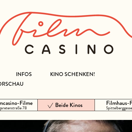
INFOS
KINO SCHENKEN!
ORSCHAU
mcasino-Filme
Filmhaus-
Beide Kinos
aretenstraße 78
Spittelberggasse