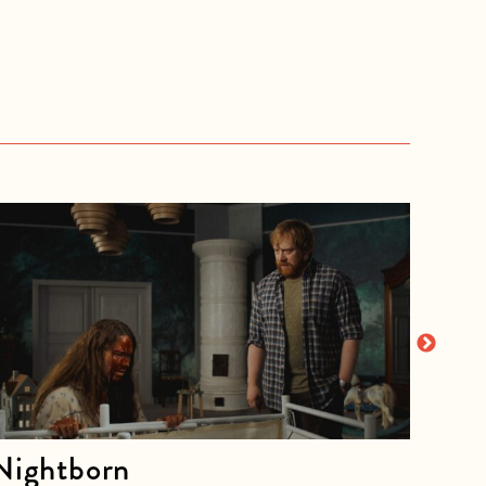
Nightborn
Fuc