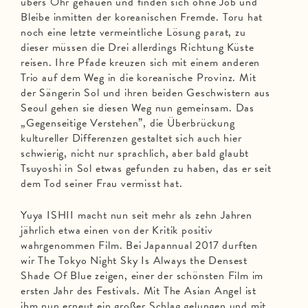
übers Ohr gehauen und finden sich ohne Job und
Bleibe inmitten der koreanischen Fremde. Toru hat
noch eine letzte vermeintliche Lösung parat, zu
dieser müssen die Drei allerdings Richtung Küste
reisen. Ihre Pfade kreuzen sich mit einem anderen
Trio auf dem Weg in die koreanische Provinz. Mit
der Sängerin Sol und ihren beiden Geschwistern aus
Seoul gehen sie diesen Weg nun gemeinsam. Das
„Gegenseitige Verstehen”, die Überbrückung
kultureller Differenzen gestaltet sich auch hier
schwierig, nicht nur sprachlich, aber bald glaubt
Tsuyoshi in Sol etwas gefunden zu haben, das er seit
dem Tod seiner Frau vermisst hat.
Yuya ISHII macht nun seit mehr als zehn Jahren
jährlich etwa einen von der Kritik positiv
wahrgenommen Film. Bei Japannual 2017 durften
wir The Tokyo Night Sky Is Always the Densest
Shade Of Blue zeigen, einer der schönsten Film im
ersten Jahr des Festivals. Mit The Asian Angel ist
ihm nun erneut ein großer Schlag gelungen und mit