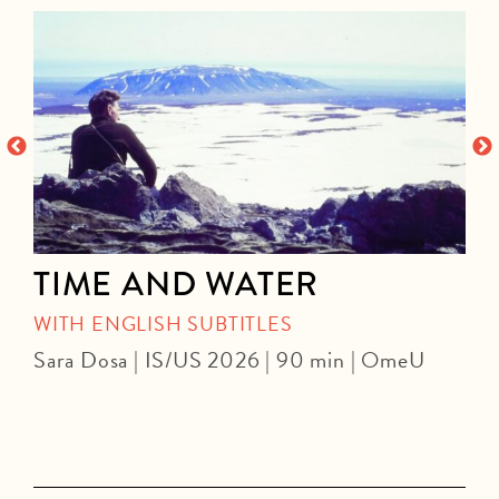
TIME AND WATER
WITH ENGLISH SUBTITLES
Sara Dosa | IS/US 2026 | 90 min | OmeU
P