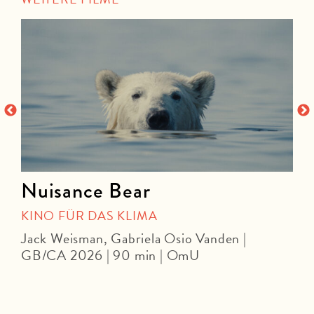
Nuisance Bear
KINO FÜR DAS KLIMA
Jack Weisman, Gabriela Osio Vanden |
J
GB/CA 2026 | 90 min | OmU
|