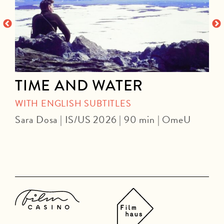
TIME AND WATER
WITH ENGLISH SUBTITLES
Sara Dosa | IS/US 2026 | 90 min | OmeU
P