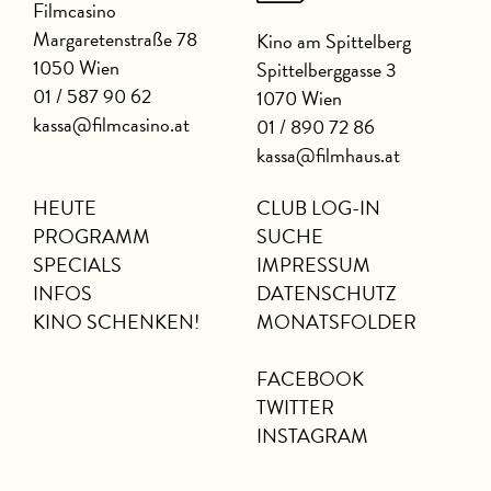
Filmcasino
Margaretenstraße 78
Kino am Spittelberg
1050 Wien
Spittelberggasse 3
01 / 587 90 62
1070 Wien
kassa@filmcasino.at
01 / 890 72 86
kassa@filmhaus.at
HEUTE
CLUB LOG-IN
PROGRAMM
SUCHE
SPECIALS
IMPRESSUM
INFOS
DATENSCHUTZ
KINO SCHENKEN!
MONATSFOLDER
FACEBOOK
TWITTER
INSTAGRAM