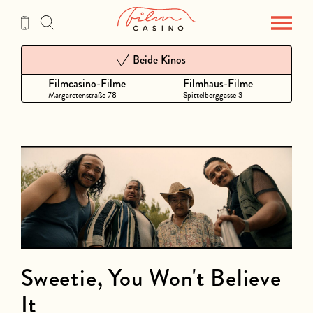
Zum
Inhalt
Beide Kinos
Filmcasino-Filme
Filmhaus-Filme
Margaretenstraße 78
Spittelberggasse 3
Sweetie, You Won't Believe
It