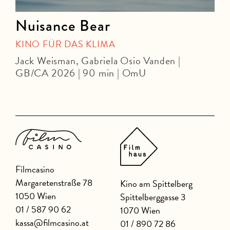
Nuisance Bear
KINO FÜR DAS KLIMA
Jack Weisman, Gabriela Osio Vanden |
J
GB/CA 2026 | 90 min | OmU
Filmcasino
Margaretenstraße 78
Kino am Spittelberg
1050 Wien
Spittelberggasse 3
01 / 587 90 62
1070 Wien
kassa@filmcasino.at
01 / 890 72 86