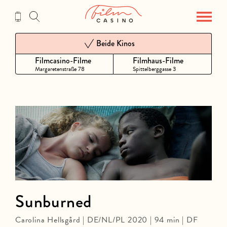
Zum
Inhalt
Beide Kinos
Filmcasino-Filme
Filmhaus-Filme
Margaretenstraße 78
Spittelberggasse 3
Sunburned
Carolina Hellsgård | DE/NL/PL 2020 | 94 min | DF