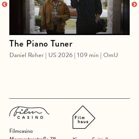
The Piano Tuner
Daniel Roher | US 2026 | 109 min | OmU
J
Filmcasino
Margaretenstraße 78