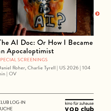
The AI Doc: Or How I Became
The
an Apocaloptimist
SPEC
Béla 
SPECIAL SCREENINGS
aniel Roher, Charlie Tyrell | US 2026 | 104
in | OV
CLUB LOG-IN
SUCHE