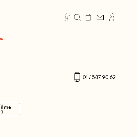
01 / 587 90 62
Filme
 3