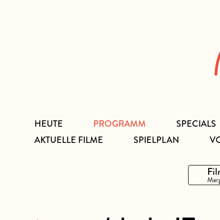
Zum
Inhalt
HEUTE
PROGRAMM
SPECIALS
AKTUELLE FILME
SPIELPLAN
V
Fil
Marg