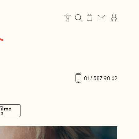
01 / 587 90 62
Filme
 3