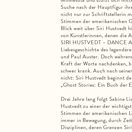
Suche nach der Hauptfigur ihre
nicht nur zur Schriftstellerin 
Stimmen der amerikanischen Ge
Blick weit über Siri Hustvedt h
von Künstlerinnen, denen die A
SIRI HUSTVEDT – DANCE AR
Liebesgeschichte des legendär
und Paul Auster. Doch während
Kraft der Worte nachdenken, br
schwer krank. Auch nach sein
nicht: Siri Hustvedt beginnt 
„Ghost Stories: Ein Buch der Er
Drei Jahre lang folgt Sabine L
Hustvedt zu einer der wichtigst
Stimmen der amerikanischen L
immer in Bewegung, durch Zei
Disziplinen, deren Grenzen Siri