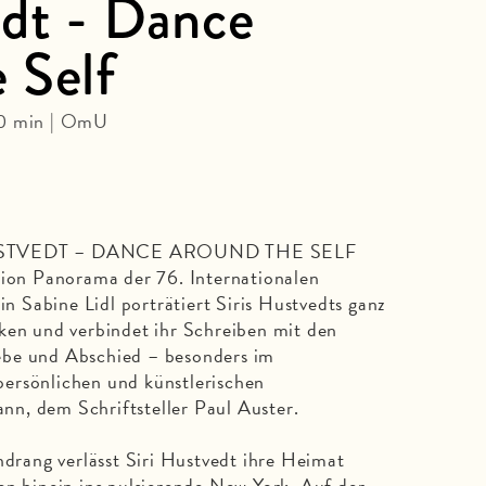
edt - Dance
 Self
10 min | OmU
 HUSTVEDT – DANCE AROUND THE SELF
tion Panorama der 76. Internationalen
rin Sabine Lidl porträtiert Siris Hustvedts ganz
ken und verbindet ihr Schreiben mit den
ebe und Abschied – besonders im
ersönlichen und künstlerischen
n, dem Schriftsteller Paul Auster.
ndrang verlässt Siri Hustvedt ihre Heimat
en hinein ins pulsierende New York. Auf der