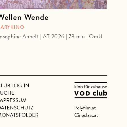
Wellen Wende
TI
BABYKINO
WITH
osephine Ahnelt | AT 2026 | 73 min | OmU
Sara 
CLUB LOG-IN
SUCHE
IMPRESSUM
DATENSCHUTZ
Polyfilm.at
MONATSFOLDER
Cineclass.at