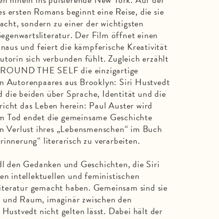
s ersten Romans beginnt eine Reise, die sie
macht, sondern zu einer der wichtigsten
genwartsliteratur. Der Film öffnet einen
inaus und feiert die kämpferische Kreativität
utorin sich verbunden fühlt. Zugleich erzählt
OUND THE SELF die einzigartige
en Autorenpaares aus Brooklyn: Siri Hustvedt
 die beiden über Sprache, Identität und die
icht das Leben herein: Paul Auster wird
em Tod endet die gemeinsame Geschichte
den Verlust ihres „Lebensmenschen“ im Buch
innerung“ literarisch zu verarbeiten.
idl den Gedanken und Geschichten, die Siri
en intellektuellen und feministischen
iteratur gemacht haben. Gemeinsam sind sie
t und Raum, imaginär zwischen den
 Hustvedt nicht gelten lässt. Dabei hält der