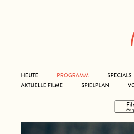
Zum
Inhalt
HEUTE
PROGRAMM
SPECIALS
AKTUELLE FILME
SPIELPLAN
V
Fil
Marg