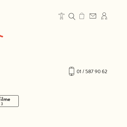
01 / 587 90 62
Filme
 3