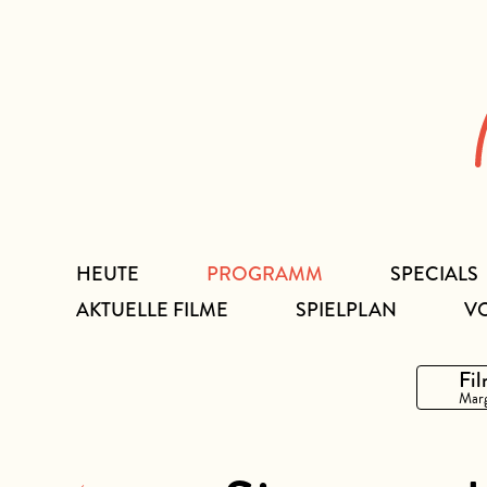
Zum
Inhalt
HEUTE
PROGRAMM
SPECIALS
AKTUELLE FILME
SPIELPLAN
V
Fil
Marg