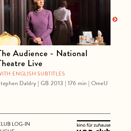
The Audience - National
La 
Theatre Live
CINE
Yoel 
WITH ENGLISH SUBTITLES
tephen Daldry | GB 2013 | 176 min | OmeU
CLUB LOG-IN