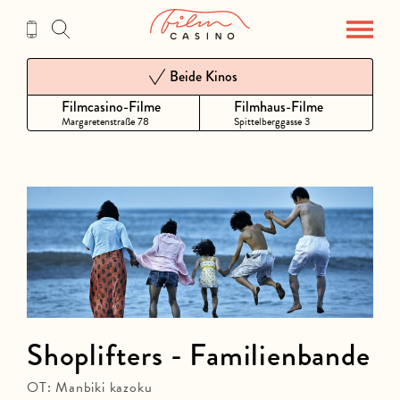
Zum
Inhalt
Beide Kinos
Filmcasino-Filme
Filmhaus-Filme
Margaretenstraße 78
Spittelberggasse 3
Shoplifters - Familienbande
OT: Manbiki kazoku