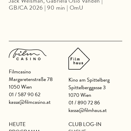
Jack Weisman, Gabriela Osio Vanden |
J
GB/CA 2026 | 90 min | OmU
Filmcasino
Margaretenstraße 78
Kino am Spittelberg
1050 Wien
Spittelberggasse 3
01 / 587 90 62
1070 Wien
kassa@filmcasino.at
01 / 890 72 86
kassa@filmhaus.at
HEUTE
CLUB LOG-IN