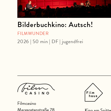
Bilderbuchkino: Autsch!
FILMWUNDER
2026 | 50 min | DF | jugendfrei
Filmcasino
Margaretenstraße 78
Kino am Spitte