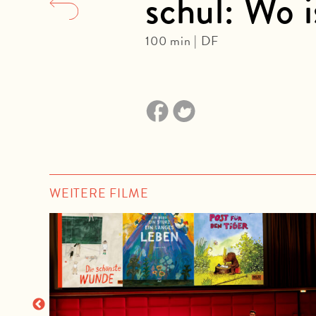
schul: Wo 
100 min | DF
WEITERE FILME