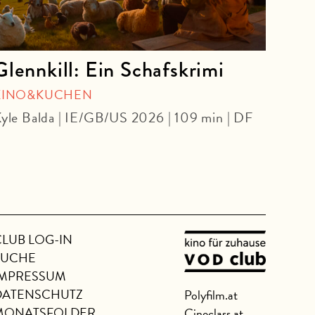
Glennkill: Ein Schafskrimi
ON
KINO&KUCHEN
POOL
yle Balda | IE/GB/US 2026 | 109 min | DF
John 
CLUB LOG-IN
SUCHE
IMPRESSUM
DATENSCHUTZ
Polyfilm.at
MONATSFOLDER
Cineclass.at