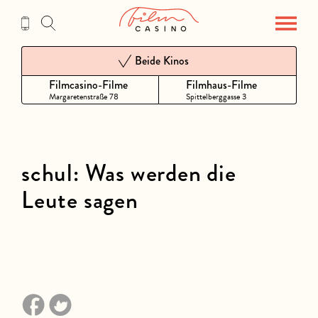
Zum
Inhalt
Beide Kinos
Filmcasino-Filme
Filmhaus-Filme
Margaretenstraße 78
Spittelberggasse 3
schul: Was werden die
Leute sagen