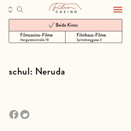
Zum
Inhalt
Beide Kinos
Filmcasino-Filme
Filmhaus-Filme
Margaretenstraße 78
Spittelberggasse 3
schul: Neruda