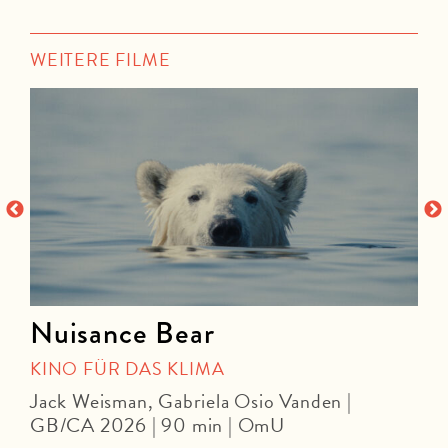
WEITERE FILME
Nuisance Bear
KINO FÜR DAS KLIMA
Jack Weisman, Gabriela Osio Vanden |
J
GB/CA 2026 | 90 min | OmU