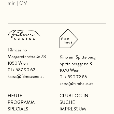
min | OV
Filmcasino
Margaretenstraße 78
Kino am Spittelberg
1050 Wien
Spittelberggasse 3
01 / 587 90 62
1070 Wien
kassa@filmcasino.at
01 / 890 72 86
kassa@filmhaus.at
HEUTE
CLUB LOG-IN
PROGRAMM
SUCHE
SPECIALS
IMPRESSUM