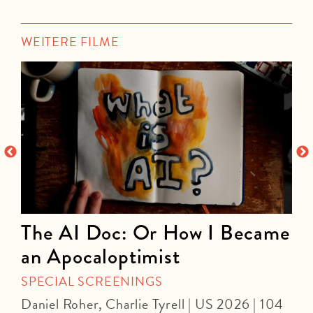
WEITERE FILME
The AI Doc: Or How I Became
an Apocaloptimist
O
SPECIAL SCREENINGS
Daniel Roher, Charlie Tyrell | US 2026 | 104