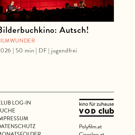
Bilderbuchkino: Autsch!
Fuc
Wal
FILMWUNDER
026 | 50 min | DF | jugendfrei
FIL
Masch
DF | 
CLUB LOG-IN
SUCHE
IMPRESSUM
DATENSCHUTZ
Polyfilm.at
MONATSFOLDER
Cineclass.at