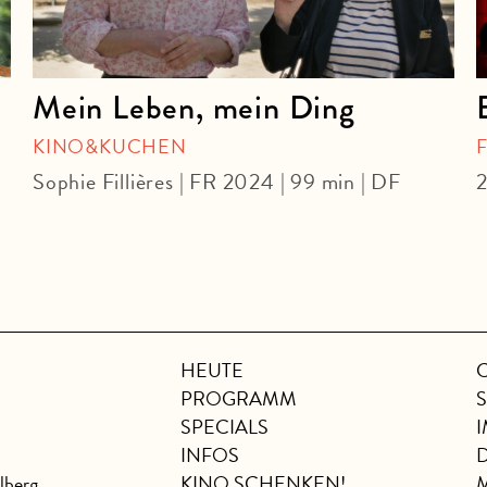
Mein Leben, mein Ding
KINO&KUCHEN
Sophie Fillières | FR 2024 | 99 min | DF
2
HEUTE
PROGRAMM
SPECIALS
INFOS
lberg
KINO SCHENKEN!