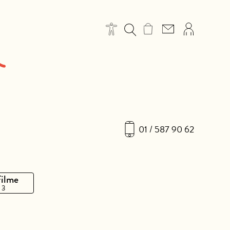
01 / 587 90 62
Filme
 3