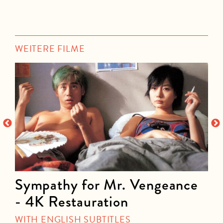
WEITERE FILME
Sympathy for Mr. Vengeance
- 4K Restauration
P
WITH ENGLISH SUBTITLES