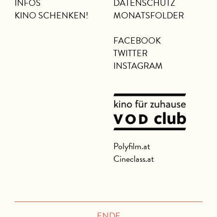
INFOS
DATENSCHUTZ
KINO SCHENKEN!
MONATSFOLDER
FACEBOOK
TWITTER
INSTAGRAM
Polyfilm.at
Cineclass.at
ENDE