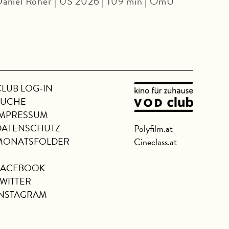
aniel Roher | US 2026 | 109 min | OmU
FIL
2026 
CLUB LOG-IN
SUCHE
IMPRESSUM
DATENSCHUTZ
Polyfilm.at
MONATSFOLDER
Cineclass.at
FACEBOOK
TWITTER
INSTAGRAM