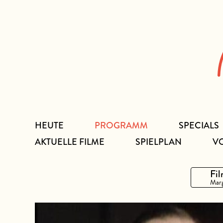
Zum
Inhalt
HEUTE
PROGRAMM
SPECIALS
AKTUELLE FILME
SPIELPLAN
V
Fil
Marg