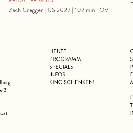
FRIDAY FRIGHTS
D
Zach Cregger | US 2022 | 102 min | OV
HEUTE
PROGRAMM
SPECIALS
INFOS
lberg
KINO SCHENKEN!
se 3
6
s.at