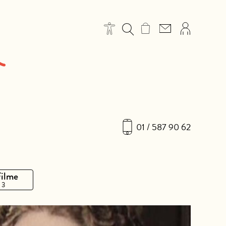
01 / 587 90 62
Filme
 3