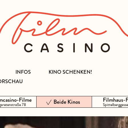
INFOS
KINO SCHENKEN!
ORSCHAU
mcasino-Filme
Filmhaus-
Beide Kinos
aretenstraße 78
Spittelberggasse