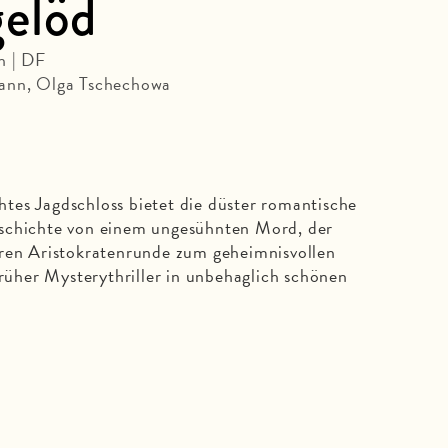
gelöd
n | DF
mann, Olga Tschechowa
tes Jagdschloss bietet die düster romantische
schichte von einem ungesühnten Mord, der
tren Aristokratenrunde zum geheimnisvollen
früher Mysterythriller in unbehaglich schönen