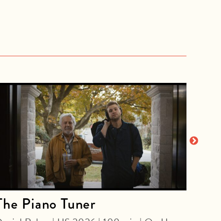
The Piano Tuner
Bil