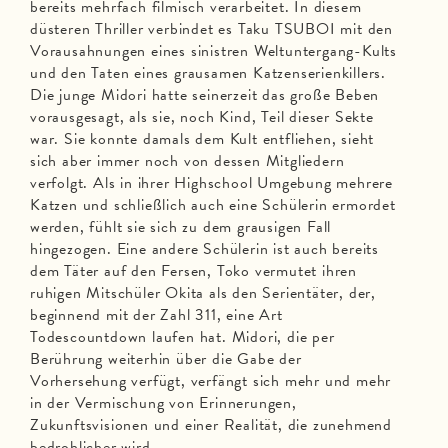
bereits mehrfach filmisch verarbeitet. In diesem
düsteren Thriller verbindet es Taku TSUBOI mit den
Vorausahnungen eines sinistren Weltuntergang-Kults
und den Taten eines grausamen Katzenserienkillers.
Die junge Midori hatte seinerzeit das große Beben
vorausgesagt, als sie, noch Kind, Teil dieser Sekte
war. Sie konnte damals dem Kult entfliehen, sieht
sich aber immer noch von dessen Mitgliedern
verfolgt. Als in ihrer Highschool Umgebung mehrere
Katzen und schließlich auch eine Schülerin ermordet
werden, fühlt sie sich zu dem grausigen Fall
hingezogen. Eine andere Schülerin ist auch bereits
dem Täter auf den Fersen, Toko vermutet ihren
ruhigen Mitschüler Okita als den Serientäter, der,
beginnend mit der Zahl 311, eine Art
Todescountdown laufen hat. Midori, die per
Berührung weiterhin über die Gabe der
Vorhersehung verfügt, verfängt sich mehr und mehr
in der Vermischung von Erinnerungen,
Zukunftsvisionen und einer Realität, die zunehmend
bedrohlicher wird.