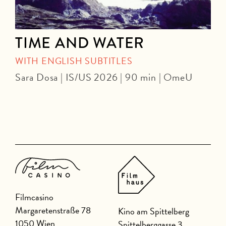
TIME AND WATER
WITH ENGLISH SUBTITLES
Sara Dosa | IS/US 2026 | 90 min | OmeU
P
Filmcasino
Margaretenstraße 78
Kino am Spittelberg
1050 Wien
Spittelberggasse 3