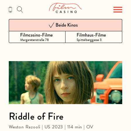
Zum
Inhalt
Beide Kinos
Filmcasino-Filme
Filmhaus-Filme
Margaretenstraße 78
Spittelberggasse 3
Riddle of Fire
Weston Razooli | US 2023 | 114 min | OV