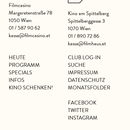
Filmcasino
Margaretenstraße 78
Kino am Spittelberg
1050 Wien
Spittelberggasse 3
01 / 587 90 62
1070 Wien
kassa@filmcasino.at
01 / 890 72 86
kassa@filmhaus.at
HEUTE
CLUB LOG-IN
PROGRAMM
SUCHE
SPECIALS
IMPRESSUM
INFOS
DATENSCHUTZ
KINO SCHENKEN!
MONATSFOLDER
FACEBOOK
TWITTER
INSTAGRAM