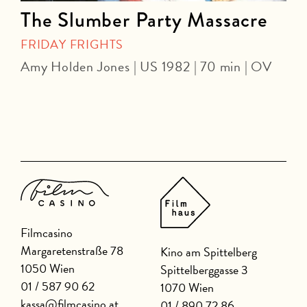
The Slumber Party Massacre
FRIDAY FRIGHTS
Amy Holden Jones | US 1982 | 70 min | OV
Z
Filmcasino
Margaretenstraße 78
Kino am Spittelberg
1050 Wien
Spittelberggasse 3
01 / 587 90 62
1070 Wien
kassa@filmcasino.at
01 / 890 72 86