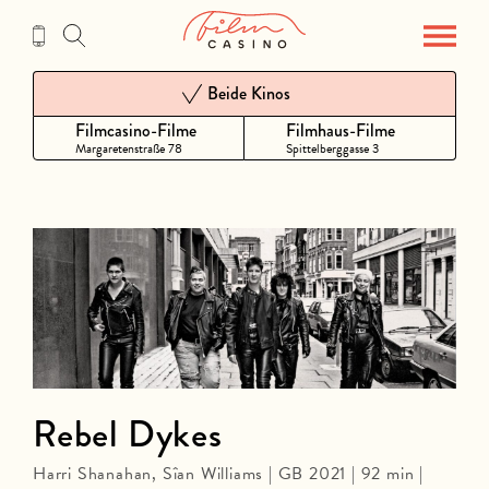
Zum
Inhalt
Beide Kinos
Filmcasino-Filme
Filmhaus-Filme
Margaretenstraße 78
Spittelberggasse 3
Rebel Dykes
Harri Shanahan, Sîan Williams | GB 2021 | 92 min |