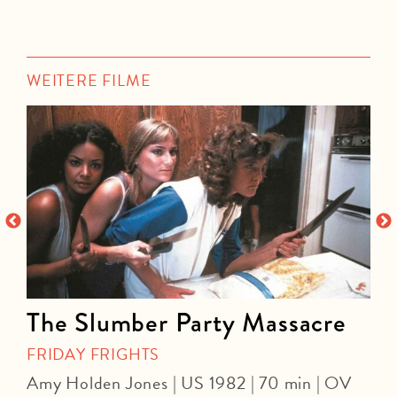
WEITERE FILME
The Slumber Party Massacre
FRIDAY FRIGHTS
Amy Holden Jones | US 1982 | 70 min | OV
Z