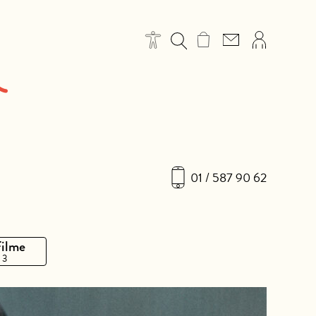
01 / 587 90 62
Filme
 3