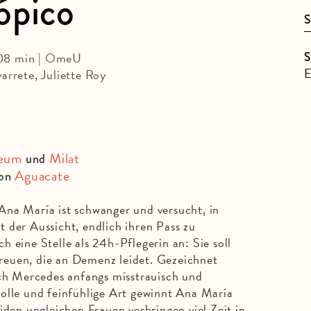
ópico
S
S
108 min | OmeU
E
arrete, Juliette Roy
eum
Milat
und
Aguacate
von
Ana María ist schwanger und versucht, in
 der Aussicht, endlich ihren Pass zu
 eine Stelle als 24h-Pflegerin an: Sie soll
euen, die an Demenz leidet. Gezeichnet
ich Mercedes anfangs misstrauisch und
olle und feinfühlige Art gewinnt Ana María
iden ungleichen Frauen verbringen viel Zeit in