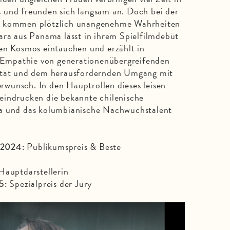
 und freunden sich langsam an. Doch bei der
s kommen plötzlich unangenehme Wahrheiten
ara aus Panama lässt in ihrem Spielfilmdebüt
en Kosmos eintauchen und erzählt in
el Empathie von generationenübergreifenden
rität und dem herausfordernden Umgang mit
wunsch. In den Hauptrollen dieses leisen
eindrucken die bekannte chilenische
ía und das kolumbianische Nachwuchstalent
Publikumspreis & Beste
z 2024:
Hauptdarstellerin
Spezialpreis der Jury
5: