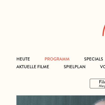
Zum
Inhalt
HEUTE
PROGRAMM
SPECIALS
AKTUELLE FILME
SPIELPLAN
V
Fil
Marg