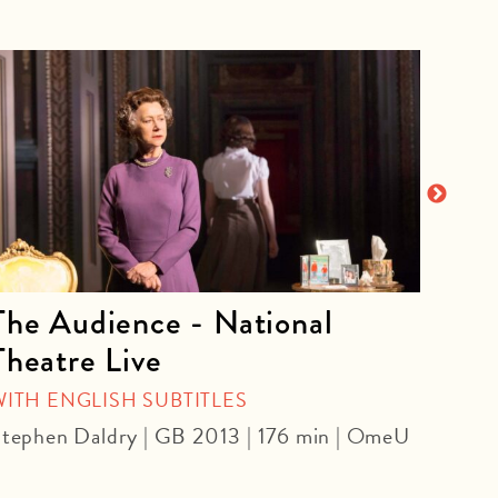
The Audience - National
La 
Theatre Live
CINE
Yoel 
WITH ENGLISH SUBTITLES
tephen Daldry | GB 2013 | 176 min | OmeU