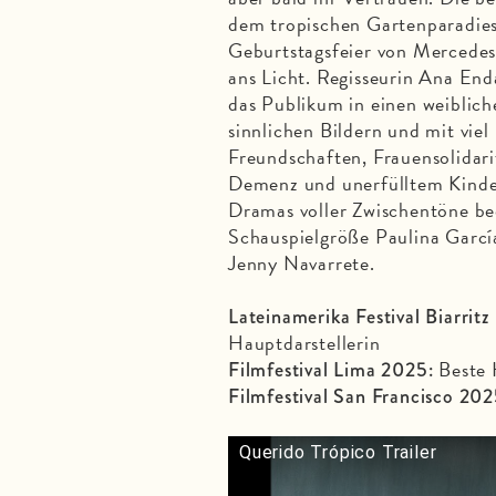
dem tropischen Gartenparadies
Geburtstagsfeier von Mercede
ans Licht. Regisseurin Ana End
das Publikum in einen weiblich
sinnlichen Bildern und mit vi
Freundschaften, Frauensolida
Demenz und unerfülltem Kinder
Dramas voller Zwischentöne be
Schauspielgröße Paulina Garc
Jenny Navarrete.
Lateinamerika Festival Biarrit
Hauptdarstellerin
Beste 
Filmfestival Lima 2025:
Filmfestival San Francisco 202
Querido Trópico Trailer