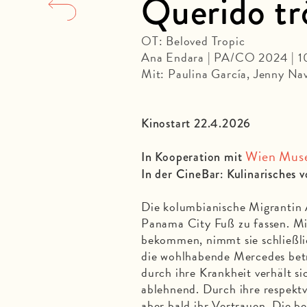
Querido tr
OT: Beloved Tropic
Ana Endara | PA/CO 2024 | 
Mit: Paulina García, Jenny Nav
Kinostart 22.4.2026
Wien Mus
In Kooperation mit
In der CineBar: Kulinarisches 
Die kolumbianische Migrantin 
Panama City Fuß zu fassen. Mit
bekommen, nimmt sie schließlich
die wohlhabende Mercedes betr
durch ihre Krankheit verhält s
ablehnend. Durch ihre respektv
aber bald ihr Vertrauen. Die be