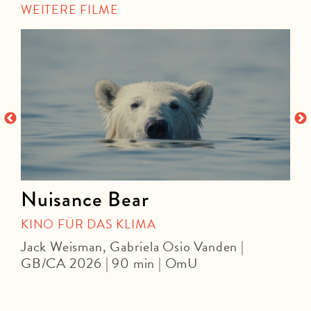
WEITERE FILME
Nuisance Bear
KINO FÜR DAS KLIMA
Jack Weisman, Gabriela Osio Vanden |
J
GB/CA 2026 | 90 min | OmU