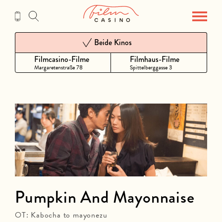
Zum
Inhalt
Beide Kinos
Filmcasino-Filme
Filmhaus-Filme
Margaretenstraße 78
Spittelberggasse 3
Pumpkin And Mayonnaise
OT: Kabocha to mayonezu