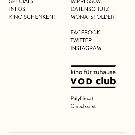
SPECIALS
IMPRESSUM
INFOS
DATENSCHUTZ
KINO SCHENKEN!
MONATSFOLDER
FACEBOOK
TWITTER
INSTAGRAM
Polyfilm.at
Cineclass.at