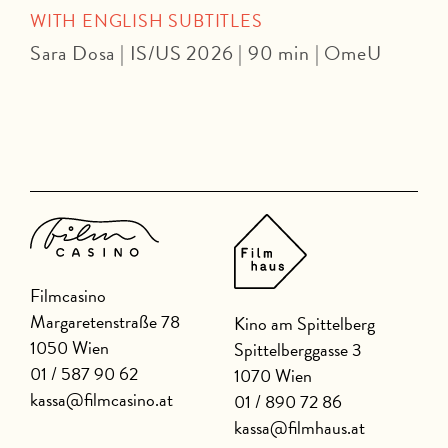
WITH ENGLISH SUBTITLES
Sara Dosa | IS/US 2026 | 90 min | OmeU
P
Filmcasino
Margaretenstraße 78
Kino am Spittelberg
1050 Wien
Spittelberggasse 3
01 / 587 90 62
1070 Wien
kassa@filmcasino.at
01 / 890 72 86
kassa@filmhaus.at