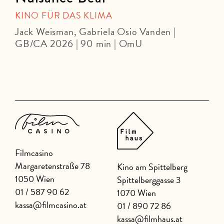
KINO FÜR DAS KLIMA
Jack Weisman, Gabriela Osio Vanden |
J
GB/CA 2026 | 90 min | OmU
Filmcasino
Margaretenstraße 78
Kino am Spittelberg
1050 Wien
Spittelberggasse 3
01 / 587 90 62
1070 Wien
kassa@filmcasino.at
01 / 890 72 86
kassa@filmhaus.at