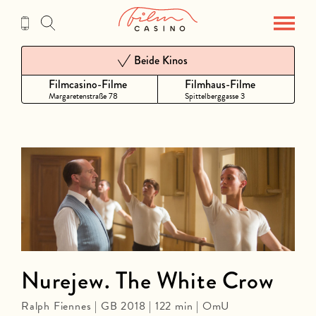
Zum
Inhalt
Beide Kinos
Filmcasino-Filme
Filmhaus-Filme
Margaretenstraße 78
Spittelberggasse 3
Nurejew. The White Crow
Ralph Fiennes | GB 2018 | 122 min | OmU