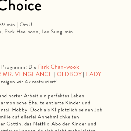
Choice
139 min | OmU
n, Park Hee-soon, Lee Sung-min
Park Chan-wook
m Programm: Die
R MR. VENGEANCE
OLDBOY
LADY
|
|
 zeigen wir 4k restauriert!
und harter Arbeit ein perfektes Leben
harmonische Ehe, talentierte Kinder und
onsai-Hobby. Doch als KI plötzlich seinen Job
milie auf allerlei Annehmlichkeiten
der Gattin, das Netflix-Abo der Kinder und
etriever können sie sich nicht mehr leisten.