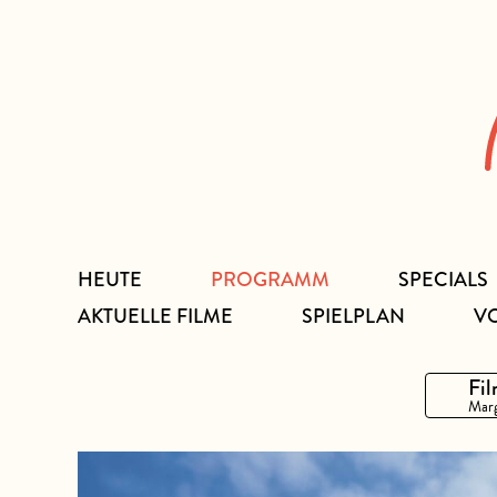
Zum
Inhalt
HEUTE
PROGRAMM
SPECIALS
AKTUELLE FILME
SPIELPLAN
V
Fil
Marg