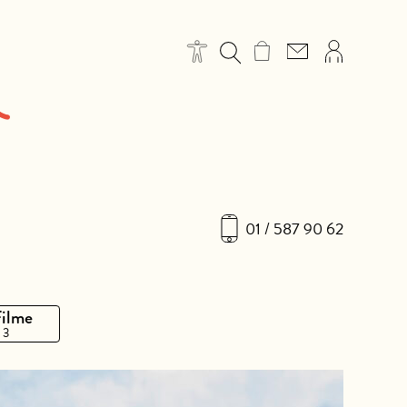
01 / 587 90 62
Filme
 3