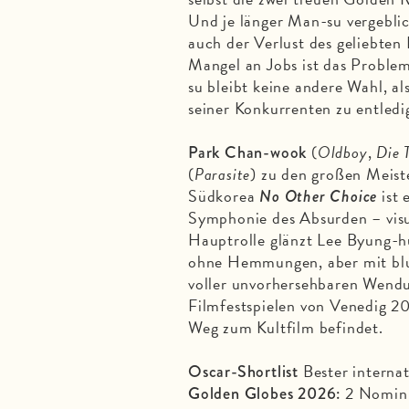
Und je länger Man-su vergebli
auch der Verlust des geliebten 
Mangel an Jobs ist das Probl
su bleibt keine andere Wahl, al
seiner Konkurrenten zu entledi
(
Oldboy
,
Die
Park Chan-wook
(
Parasite
) zu den großen Meist
Südkorea
ist 
No Other Choice
Symphonie des Absurden – visue
Hauptrolle glänzt Lee Byung-h
ohne Hemmungen, aber mit blu
voller unvorhersehbaren Wendu
Filmfestspielen von Venedig 20
Weg zum Kultfilm befindet.
Bester interna
Oscar-Shortlist
2 Nomini
Golden Globes 2026: