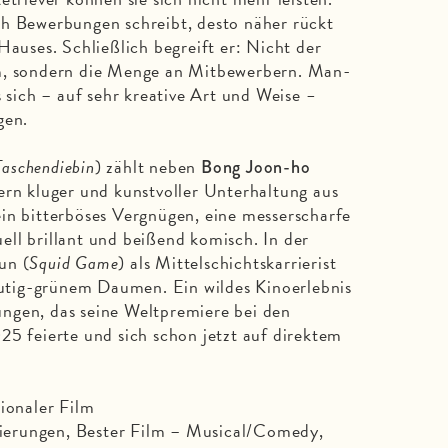
ch Bewerbungen schreibt, desto näher rückt
Hauses. Schließlich begreift er: Nicht der
em, sondern die Menge an Mitbewerbern. Man-
s sich – auf sehr kreative Art und Weise
–
gen.
Taschendiebin
) zählt neben
Bong Joon-ho
ern kluger und kunstvoller Unterhaltung aus
ein bitterböses Vergnügen, eine messerscharfe
ll brillant und beißend komisch. In der
un (
Squid Game
) als Mittelschichtskarrierist
tig-grünem Daumen. Ein wildes Kinoerlebnis
ngen, das seine Weltpremiere bei den
25 feierte und sich schon jetzt auf direktem
tionaler Film
erungen, Bester Film – Musical/Comedy,