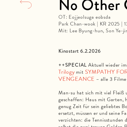
No Other 
OT: Eojjeolsuga eobsda
Park Chan-wook | KR 2025 | 
Mit: Lee Byung-hun, Son Ye-ji
Kinostart 6.2.2026
Aktuell wieder i
++SPECIAL
Trilogy
SYMPATHY FO
mit
VENGEANCE
– alle 3 Filme
Man-su hat sich mit viel Fleiß 
geschaffen: Haus mit Garten, 
genug Zeit für sein geliebtes B
ersetzt, müssen er und seine Fa
verzichten: die Tennisstunden 
selbst die zwei treuen Golden R