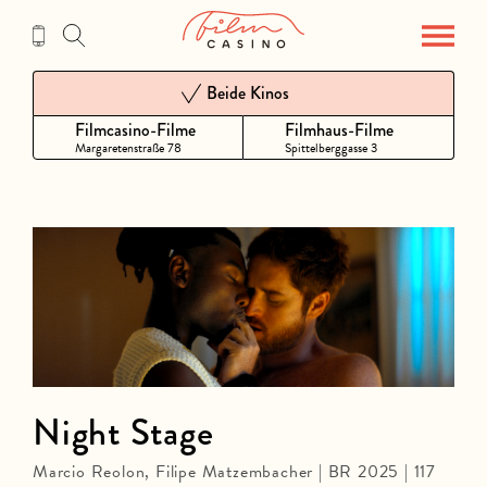
Zum
Inhalt
Beide Kinos
Filmcasino-Filme
Filmhaus-Filme
Margaretenstraße 78
Spittelberggasse 3
Night Stage
Marcio Reolon, Filipe Matzembacher | BR 2025 | 117