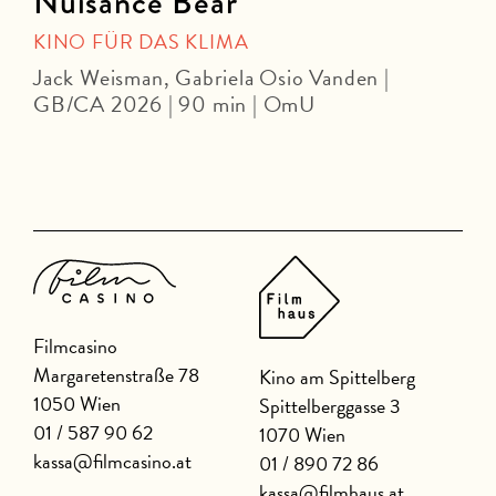
Nuisance Bear
KINO FÜR DAS KLIMA
Jack Weisman, Gabriela Osio Vanden |
J
GB/CA 2026 | 90 min | OmU
Filmcasino
Margaretenstraße 78
Kino am Spittelberg
1050 Wien
Spittelberggasse 3
01 / 587 90 62
1070 Wien
kassa@filmcasino.at
01 / 890 72 86
kassa@filmhaus.at